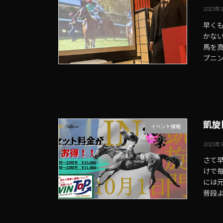
2023年
早くも
かない
馬を
プニン
凱旋
イベント情報
2023年
さて早
けで
には
普段よ