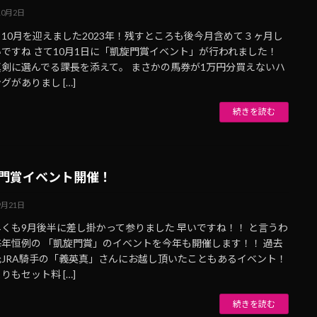
10月2日
10月を迎えました2023年！残すところも後今月含めて３ヶ月し
ですね さて10月1日に「凱旋門賞イベント」が行われました！
真剣に選んでる課長を添えて。 まさかの馬券が1万円分買えないハ
グがありまし […]
続きを読む
門賞イベント開催！
9月21日
くも9月後半に差し掛かって参りました 早いですね！！ と言うわ
毎年恒例の 「凱旋門賞」のイベントを今年も開催します！！ 過去
元JRA騎手の「義英真」さんにお越し頂いたこともあるイベント！
りもセット料 […]
続きを読む