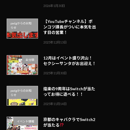
2026年1月30日
【YouTubeチャンネル】ポ
padgからのお知
ンコツ課長がついに本気を出
らせ
す日の営業！
2025年12月13日
12月はイベント盛り沢山！
未分類
セクシーサンタがお出迎え！
2025年11月30日
煌楽の9周年はSwitchが当た
padgからのお知
ってお得に遊べる！！
らせ
2025年11月14日
京都のキャバクラでSwitch2
イベント情報
が当たる