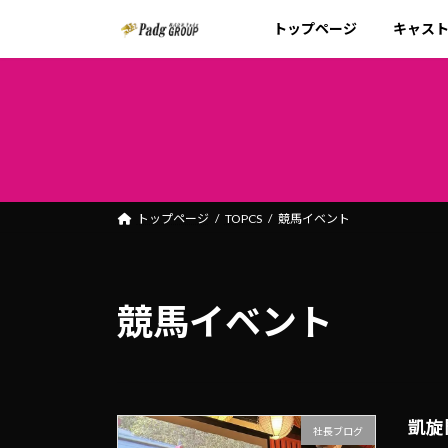
コ
ナ
トップページ
キャス
ン
ビ
テ
ゲ
ン
ー
ツ
シ
へ
ョ
ス
ン
キ
に
ッ
移
トップページ
TOPCS
競馬イベント
プ
動
競馬イベント
凱旋
社長ブログ