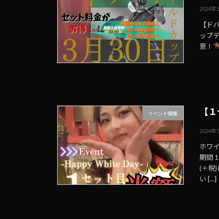
2024年
【ド
ップ
意！
【１
イベント情報
2024年
ホワイ
期間 
(＋税
い […]