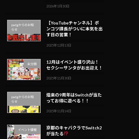
2026年1月30日
【YouTubeチャンネル】ポ
padgからのお知
ンコツ課長がついに本気を出
らせ
す日の営業！
2025年12月13日
12月はイベント盛り沢山！
未分類
セクシーサンタがお出迎え！
2025年11月30日
煌楽の9周年はSwitchが当た
padgからのお知
ってお得に遊べる！！
らせ
2025年11月14日
京都のキャバクラでSwitch2
イベント情報
が当たる