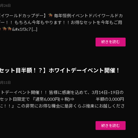
3月26日
バイワールドカップデー】
毎年恒例イベントドバイワールドカ
デー！！ もちろん今年もやります！！お得なセットを今年もご用
&#x1f3c7 […]
続きを読む
セット目半額！？】ホワイトデーイベント開催！
3月11日
トデーイベント開催！！ 皆様に感謝を込めて、3月14日~19日の
1セット目限定で 『通常6,000円(＋税)⇒ 半額の3,000円
)に！！』 この非常にお得な機会に是非くらぶ煌楽にお越しくださ
続きを読む