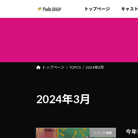
コ
ナ
トップページ
キャス
ン
ビ
テ
ゲ
ン
ー
ツ
シ
へ
ョ
ス
ン
キ
に
ッ
移
トップページ
TOPCS
2024年3月
プ
動
2024年3月
今年
イベント情報