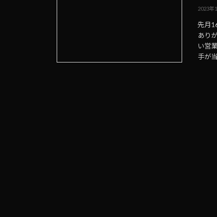
2023年
先月1
あり
い営
手が当