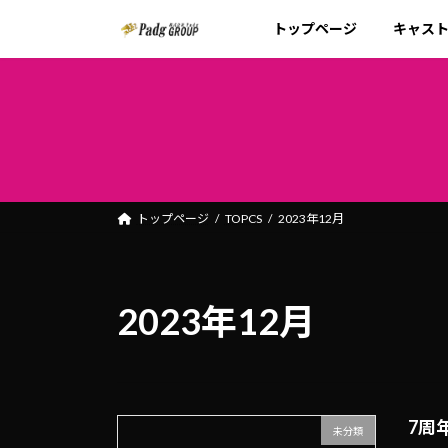
コ
ナ
トップページ
キャス
ン
ビ
テ
ゲ
ン
ー
ツ
シ
へ
ョ
ス
ン
キ
に
ッ
移
トップページ
TOPCS
2023年12月
プ
動
2023年12月
7周
未分類