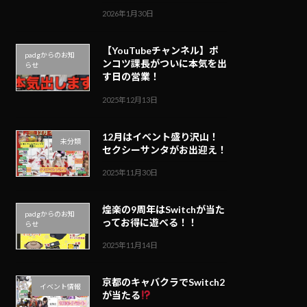
2026年1月30日
【YouTubeチャンネル】ポ
padgからのお知
ンコツ課長がついに本気を出
らせ
す日の営業！
2025年12月13日
12月はイベント盛り沢山！
未分類
セクシーサンタがお出迎え！
2025年11月30日
煌楽の9周年はSwitchが当た
padgからのお知
ってお得に遊べる！！
らせ
2025年11月14日
京都のキャバクラでSwitch2
イベント情報
が当たる