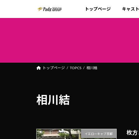
コ
ナ
トップページ
キャス
ン
ビ
テ
ゲ
ン
ー
ツ
シ
へ
ョ
ス
ン
キ
に
ッ
移
トップページ
TOPCS
相川結
プ
動
相川結
枚方
イエローキャブ京都