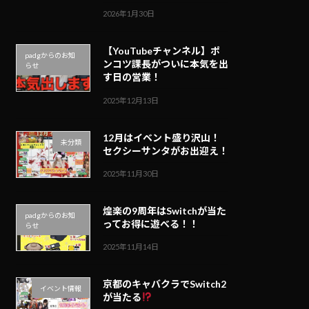
2026年1月30日
【YouTubeチャンネル】ポ
padgからのお知
ンコツ課長がついに本気を出
らせ
す日の営業！
2025年12月13日
12月はイベント盛り沢山！
未分類
セクシーサンタがお出迎え！
2025年11月30日
煌楽の9周年はSwitchが当た
padgからのお知
ってお得に遊べる！！
らせ
2025年11月14日
京都のキャバクラでSwitch2
イベント情報
が当たる