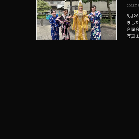
2023年
8月2
まし
合司
写真まで