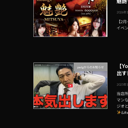
魅艶
2026年
【2
イベ
【Y
padgからのお知らせ
出す
2025年
当店所
マン
ジオ
&#x