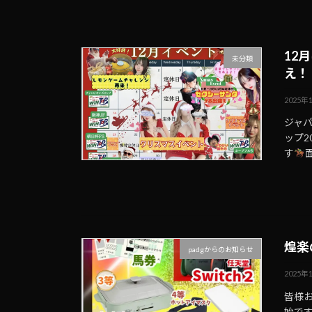
12
未分類
え！
2025年
ジャ
ップ2
す
煌楽
padgからのお知らせ
2025年
皆様
始で