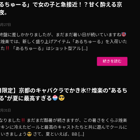
るちゅーる」で女の子と急接近！？甘く酔える京
夜。
8月27日
も終盤に差しかかりましたが、まだまだ暑い日が続いていますね
ぶ煌楽では、新しく盛り上げアイテム「あるちゅーる」を入荷いた
した
「あるちゅーる」はショット型アル […]
続きを読む
月限定】京都のキャバクラでかき氷!? 煌楽の“あるち
る”が夏に最高すぎる
7月31日
なりました
まだまだ酷暑が続きますが、この暑さをくらぶ煌楽
ンキンに冷えたビールと最高のキャストたちと共に遊んでクールに
ていきましょう
さて、夏といえば、BB […]