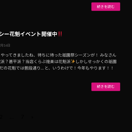
続きを読む
シー花魁イベント開催中
7月16日
、やってきましたね、待ちに待った祇園祭シーズンが！ みなさん
衣派？甚平派？当店くらぶ煌楽は花魁派
しかしせっかくの祇園
ただの花魁では普段通り… と、いうわけで！今年もやります！！
続きを読む
2
…
7
»
固
固
定
定