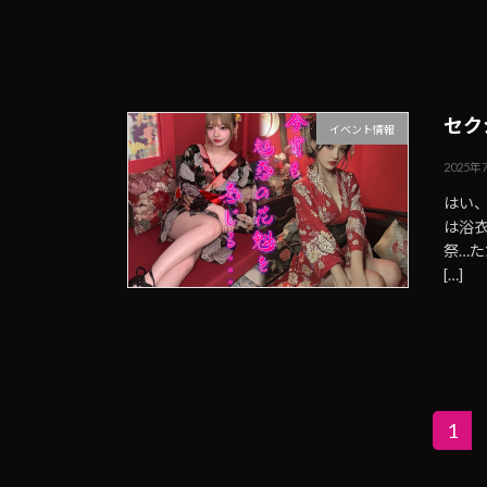
セク
イベント情報
2025年
はい
は浴
祭…
[…]
投
1
固
定
稿