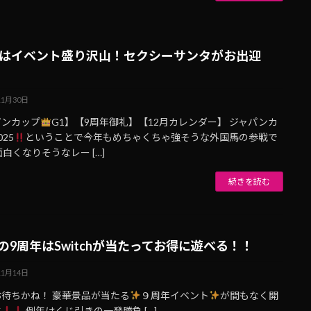
月はイベント盛り沢山！セクシーサンタがお出迎
11月30日
パンカップ
G1】【9周年御礼】【12月カレンダー】 ジャパンカ
025
ということで今年もめちゃくちゃ強そうな外国馬の参戦で
面白くなりそうなレー […]
続きを読む
の9周年はSwitchが当たってお得に遊べる！！
11月14日
お待ちかね！ 豪華景品が当たる
️
９周年イベント
が間もなく開
す
例年はくじ引きの一発勝負 […]