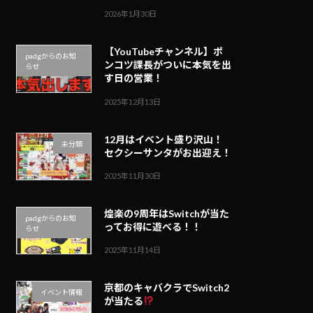
2026年1月30日
【YouTubeチャンネル】ポ
padgからのお知
ンコツ課長がついに本気を出
らせ
す日の営業！
2025年12月13日
12月はイベント盛り沢山！
未分類
セクシーサンタがお出迎え！
2025年11月30日
煌楽の9周年はSwitchが当た
padgからのお知
ってお得に遊べる！！
らせ
2025年11月14日
京都のキャバクラでSwitch2
イベント情報
が当たる