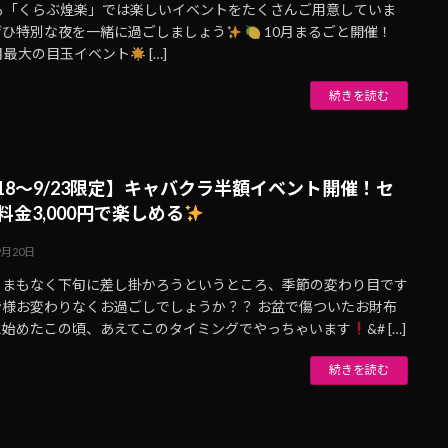
月も「くらぶ煌楽」では楽しいイベントをたくさんご用意していま
ぜひ特別な夜を一緒に過ごしましょう
10月まるごと開催！
月最大の目玉イベント
[…]
続きを読む
/18～9/23限定】キャバクラ半額イベント開催！セ
料金3,000円で楽しめる
9月20日
もまもなく下旬に差し掛かろうというところ、季節の変わり目です
皆様お変わりなくお過ごしでしょうか？？ お盆で傷ついたお財布
え始めたこの頃、あえてこのタイミングでやっちゃいます
&# […]
続きを読む