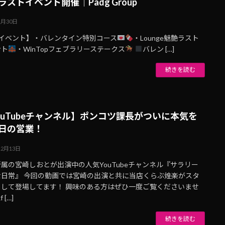
ラストイベント開催｜Padg Group
1月30日
月イベント】・バレンタイン特別コース
・Lounge魅艶ラスト
ント
・WinTopフェブラリーステークス
バレン […]
続きを読む
ouTubeチャンネル】ポンコツ課長がついに本気を
日の営業！
12月13日
属の宮崎しおとが出演中の人気YouTubeチャンネル『サラリー
な日常』 今回の動画では宮崎の出演と共に当店くらぶ煌楽がスタ
として登場してます！ 興味のある方はぜひ一度ご覧くださいませ
f […]
続きを読む