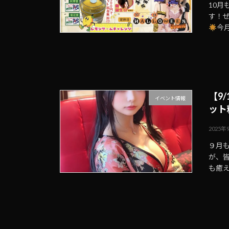
10
す！
今
【9
イベント情報
ット
2025年
９月
が、
も癒