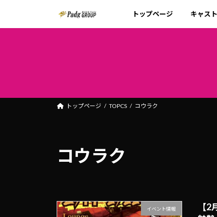
コ
ナ
トップページ
キャス
ン
ビ
テ
ゲ
ン
ー
ツ
シ
へ
ョ
ス
ン
キ
に
ッ
移
トップページ
TOPCS
コウラク
プ
動
コウラク
【2
イベント情報