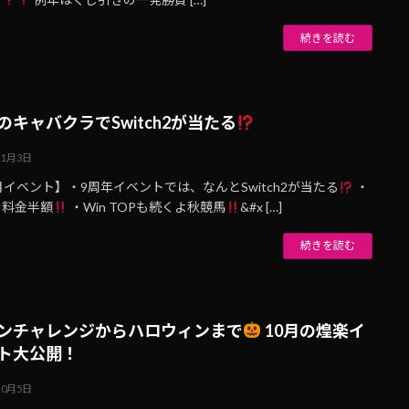
続きを読む
のキャバクラでSwitch2が当たる
11月3日
月イベント】・9周年イベントでは、なんとSwitch2が当たる
・
ト料金半額
・Win TOPも続くよ秋競馬
&#x […]
続きを読む
ンチャレンジからハロウィンまで
10月の煌楽イ
ト大公開！
10月5日