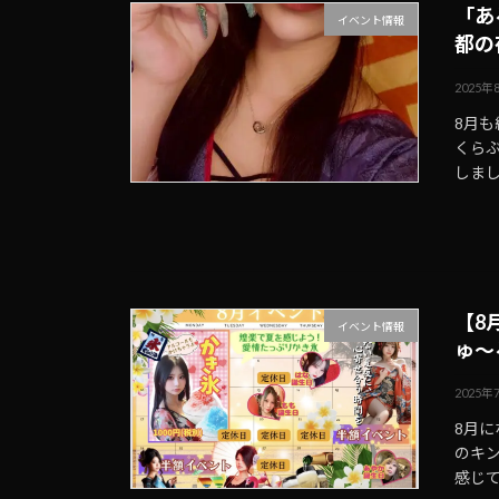
「あ
イベント情報
都の
2025年
8月
くら
しま
【8
イベント情報
ゅ〜
2025年
8月に
のキ
感じ