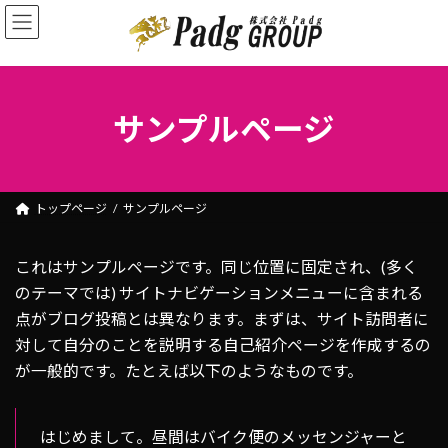
コ
ナ
ン
ビ
テ
ゲ
ン
ー
ツ
シ
サンプルページ
へ
ョ
ス
ン
キ
に
ッ
移
トップページ
サンプルページ
プ
動
これはサンプルページです。同じ位置に固定され、(多く
のテーマでは) サイトナビゲーションメニューに含まれる
点がブログ投稿とは異なります。まずは、サイト訪問者に
対して自分のことを説明する自己紹介ページを作成するの
が一般的です。たとえば以下のようなものです。
はじめまして。昼間はバイク便のメッセンジャーと