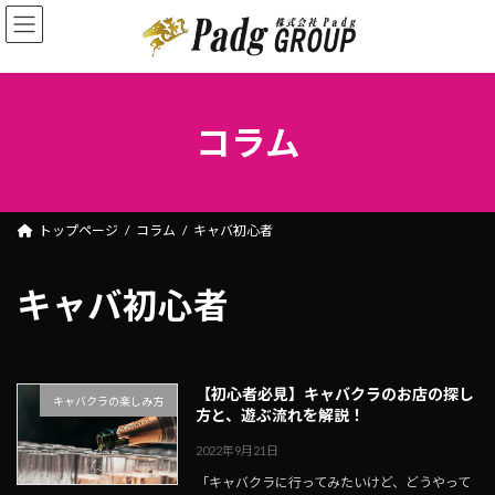
コ
ナ
ン
ビ
テ
ゲ
ン
ー
ツ
シ
コラム
へ
ョ
ス
ン
キ
に
ッ
移
トップページ
コラム
キャバ初心者
プ
動
キャバ初心者
【初心者必見】キャバクラのお店の探し
キャバクラの楽しみ方
方と、遊ぶ流れを解説！
2022年9月21日
「キャバクラに行ってみたいけど、どうやって