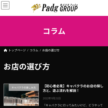
コ
ナ
ン
ビ
テ
ゲ
ン
ー
ツ
シ
コラム
へ
ョ
ス
ン
キ
に
ッ
移
トップページ
コラム
お店の選び方
プ
動
お店の選び方
【初心者必見】キャバクラのお店の探し
キャバクラの楽しみ方
方と、遊ぶ流れを解説！
2022年9月21日
「キャバクラに行ってみたいけど、どうやって